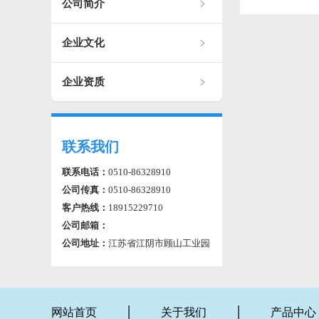
公司简介
企业文化
企业资质
联系我们
联系电话：
0510-86328910
公司传真：
0510-86328910
客户热线：
18915229710
公司邮箱：
公司地址：
江苏省江阴市顾山工业园
网站首页
关于我们
产品中心