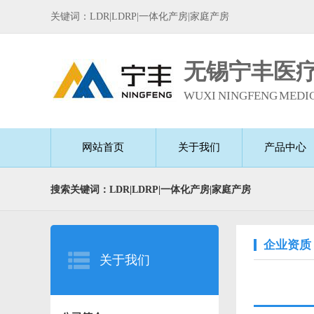
关键词：LDR|LDRP|一体化产房|家庭产房
无锡宁丰医
WUXI NINGFENG MEDIC
网站首页
关于我们
产品中心
搜索关键词：LDR|LDRP|一体化产房|家庭产房
企业资质
关于我们