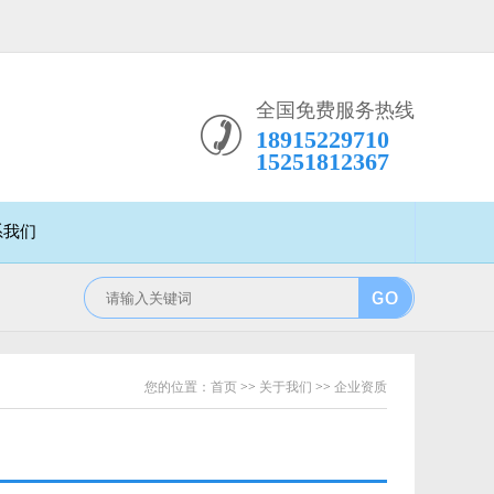
全国免费服务热线
18915229710
15251812367
系我们
您的位置：
首页
>>
关于我们
>>
企业资质